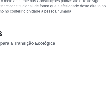
r o meio ambiente nas Constituições pátrias até o Texto vigent
status
constitucional, de forma que a efetividade deste direito 
omo no conferir dignidade a pessoa humana
s
 para a Transição Ecológica