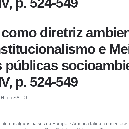
IV, p. 524-549
como diretriz ambien
stitucionalismo e Me
as públicas socioambi
IV, p. 524-549
 Hiroo SAITO
biente em alguns países da Europa e América latina, com ênfas