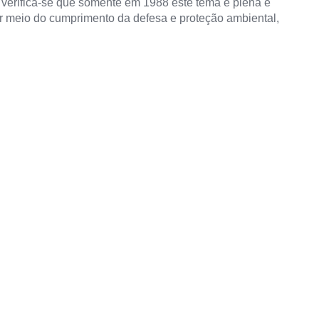
e, verifica-se que somente em 1988 este tema é plena e
por meio do cumprimento da defesa e proteção ambiental,