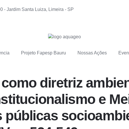
0 - Jardim Santa Luiza, Limeira - SP
ência
Projeto Fapesp Bauru
Nossas Ações
Even
como diretriz ambien
stitucionalismo e Me
as públicas socioambi